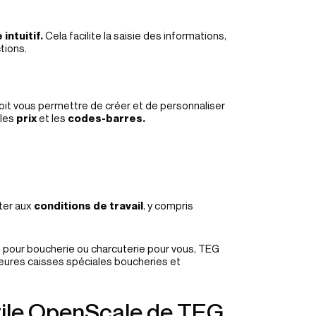
 intuitif.
Cela facilite la saisie des informations,
tions.
it vous permettre de créer et de personnaliser
 les
prix
et les
codes-barres.
ter aux
conditions de travail
, y compris
se pour boucherie ou charcuterie pour vous, TEG
eures caisses spéciales boucheries et
ctile OpenScale de TEG