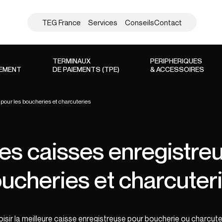
TEG France
Services
Conseils
Contact
TERMINAUX
PERIPHERIQUES
SEMENT
DE PAIEMENTS (TPE)
& ACCESSOIRES
pour les boucheries et charcuteries
es caisses enregistre
ucheries et charcuter
hoisir la meilleure caisse enregistreuse pour boucherie ou charcuteri