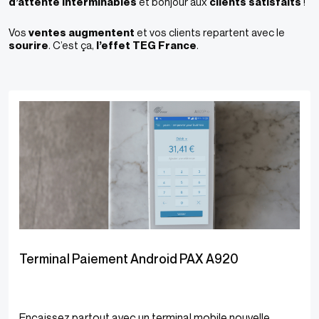
d’attente interminables
et bonjour aux
clients satisfaits
!
Vos
ventes augmentent
et vos clients repartent avec le
sourire
. C’est ça,
l’effet TEG France
.
Terminal Paiement Android PAX A920
Encaissez partout avec un terminal mobile nouvelle