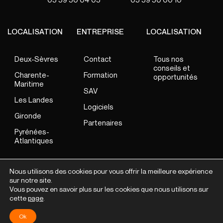
LOCALISATION
ENTREPRISE
LOCALISATION
Deux-Sèvres
Contact
Tous nos
conseils et
Charente-
Formation
opportunités
Maritime
SAV
Les Landes
Logiciels
Gironde
Partenaires
Pyrénées-
Atlantiques
Nous utilisons des cookies pour vous offrir la meilleure expérience
sur notre site.
TEG France 2026
Vous pouvez en savoir plus sur les cookies que nous utilisons sur
CGU
Mentions légales
Plan du site
cette
page
.
Ok
DEVIS GRATUIT