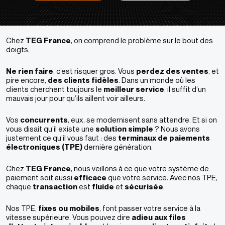
Chez
TEG France
, on comprend le problème sur le bout des
doigts.
Ne rien faire
, c’est risquer gros. Vous
perdez des ventes
, et
pire encore,
des clients fidèles
. Dans un monde où les
clients cherchent toujours le
meilleur service
, il suffit d’un
mauvais jour pour qu’ils aillent voir ailleurs.
Vos
concurrents
, eux, se modernisent sans attendre. Et si on
vous disait qu’il existe une
solution simple
? Nous avons
justement ce qu’il vous faut : des
terminaux de paiements
électroniques (TPE)
dernière génération.
Chez
TEG France
, nous veillons à ce que votre système de
paiement soit aussi
efficace
que votre service. Avec nos TPE,
chaque
transaction
est
fluide
et
sécurisée
.
Nos TPE,
fixes ou mobiles
, font passer votre service à la
vitesse supérieure. Vous pouvez dire
adieu aux files