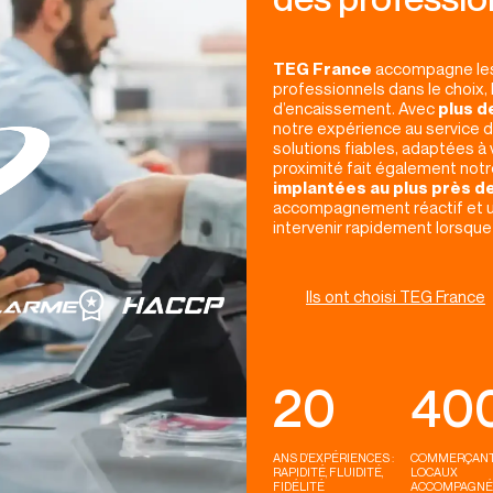
TEG France
accompagne les
professionnels dans le choix, l’
d’encaissement. Avec
plus d
notre expérience au service d
solutions fiables, adaptées à
proximité fait également notr
implantées au plus près de
accompagnement réactif et 
intervenir rapidement lorsque
Ils ont choisi TEG France
20
40
ANS D’EXPÉRIENCES :
COMMERÇAN
RAPIDITÉ, FLUIDITÉ,
LOCAUX
FIDÉLITÉ
ACCOMPAGNÉ