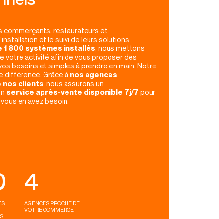
 commerçants, restaurateurs et
installation et le suivi de leurs solutions
e 1 800 systèmes installés
, nous mettons
e votre activité afin de vous proposer des
 vos besoins et simples à prendre en main. Notre
e différence. Grâce à
nos agences
 nos clients
, nous assurons un
un
service après-vente disponible 7j/7
pour
 vous en avez besoin.
0
4
TS
AGENCES PROCHE DE
VOTRE COMMERCE
S