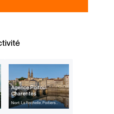
tivité
Agence Poitou-
Charentes
Niort, La Rochelle, Poitiers…