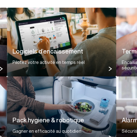
Logiciels d’encaissement
Term
Pilotez votre activité en temps réel
Encais
sécurit
Pack hygiene & robotique
Alarm
Gagner en efficacité au quotidien
Sécuris