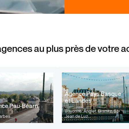
gences au plus près de votre ac
Agence Pays Basque
et Landes
nce Pau-Béarn
Bayonne, Anglet, Biarritz, St-
Tarbes…
Jean de Luz…