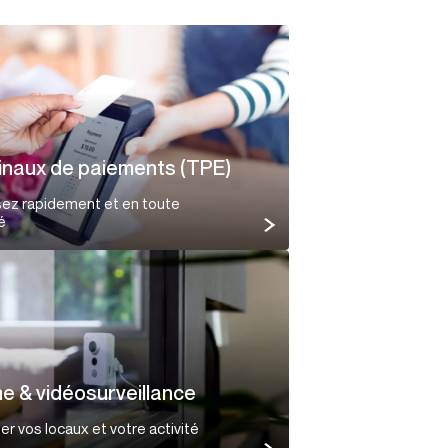
inaux de paiements (TPE)
sez rapidement et en toute
é
e & vidéosurveillance
er vos locaux et votre activité