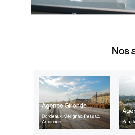
Nos a
Agence Gironde
Age
Bordeaux, Mérignac, Pessac,
Arcachon…
Pau, 