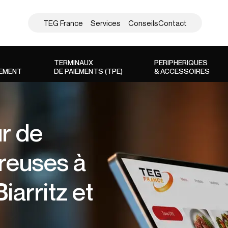
TEG France
Services
Conseils
Contact
TERMINAUX
PERIPHERIQUES
SEMENT
DE PAIEMENTS (TPE)
& ACCESSOIRES
ur de
treuses à
iarritz et