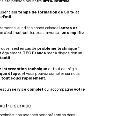
V
a été pensée pour être
ultra-intuitive
.
uisent leur
temps de formation de 50 %
, et
 d’œil
.
 personnel sur d’anciennes caisses
lentes et
c’est frustrant. Ici, c’est l’inverse :
on simplifie
trouver seul en cas de
problème technique
?
nt également.
TEG France
met à disposition un
éactif
.
e intervention technique
et tout est réglé.
que étape
, et vous pouvez compter sur nous
 tout souci rapidement
.
’est un
service complet
qui accompagne
votre
votre service
oximité, nos agences sont présentes dans