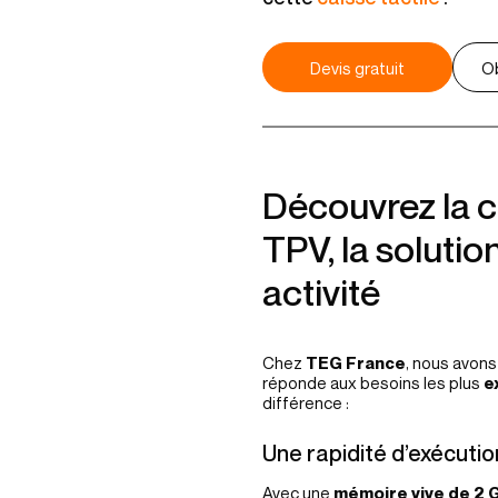
Devis gratuit
Ob
Découvrez la c
TPV, la solutio
activité
Chez
TEG France
, nous avons
réponde aux besoins les plus
e
différence :
Une rapidité d’exécutio
Avec une
mémoire vive de 2 