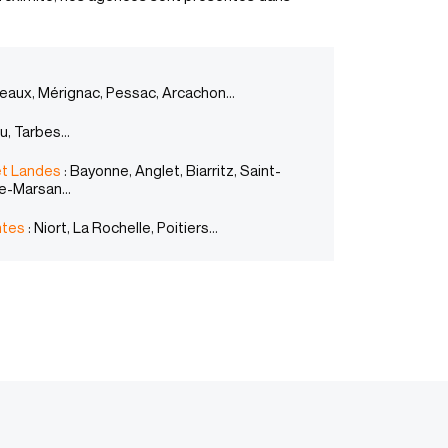
eaux, Mérignac, Pessac, Arcachon…
au, Tarbes…
t Landes
: Bayonne, Anglet, Biarritz, Saint-
de-Marsan…
ntes
: Niort, La Rochelle, Poitiers…