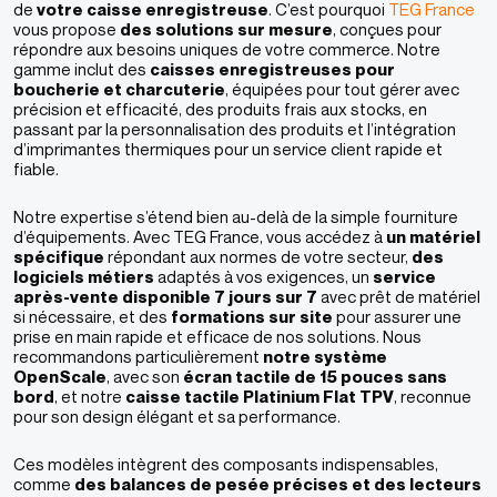
de
votre caisse enregistreuse
. C’est pourquoi
TEG France
vous propose
des solutions sur mesure
, conçues pour
répondre aux besoins uniques de votre commerce. Notre
gamme inclut des
caisses enregistreuses pour
boucherie et charcuterie
, équipées pour tout gérer avec
précision et efficacité, des produits frais aux stocks, en
passant par la personnalisation des produits et l’intégration
d’imprimantes thermiques pour un service client rapide et
fiable​.
Notre expertise s’étend bien au-delà de la simple fourniture
d’équipements. Avec TEG France, vous accédez à
un matériel
spécifique
répondant aux normes de votre secteur,
des
logiciels métiers
adaptés à vos exigences, un
service
après-vente disponible 7 jours sur 7
avec prêt de matériel
si nécessaire, et des
formations sur site
pour assurer une
prise en main rapide et efficace de nos solutions​. Nous
recommandons particulièrement
notre système
OpenScale
, avec son
écran tactile de 15 pouces sans
bord
, et notre
caisse tactile Platinium Flat TPV
, reconnue
pour son design élégant et sa performance.
Ces modèles intègrent des composants indispensables,
comme
des balances de pesée précises et des lecteurs