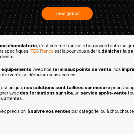
Devis gratuit
 une chocolaterie
, c’est comme trouver le bon accord entre un grand
ns spécifiques.
TEG France
est là pour vous aider à
dénicher la pe
lients​.
es équipements
. Avec nos
terminaux points de vente
, nos
impri
votre vente se déroulera sans accrocs.
 est unique,
nos solutions sont taillées sur mesure
pour s’adap
agner avec
des formations sur site
, un
service après-vente
tou
s attentes.
vec précision, à
suivre vos ventes
par catégorie, ou à chouchoute