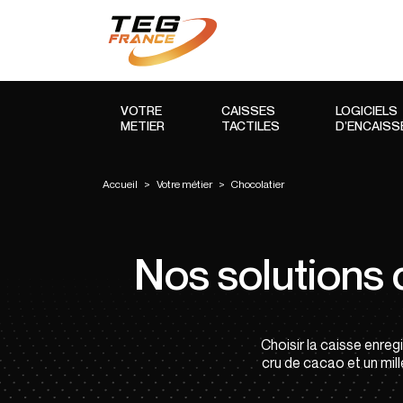
VOTRE
CAISSES
LOGICIELS
METIER
TACTILES
D’ENCAIS
Accueil
>
Votre métier
>
Chocolatier
Nos solutions 
Choisir la caisse enre
cru de cacao et un mill