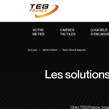
VOTRE
CAISSES
LOGICIELS
METIER
TACTILES
D’ENCAIS
Accueil
>
Votre métier
>
Bien-être & beauté
Les solution
Chez TEG France, nous s