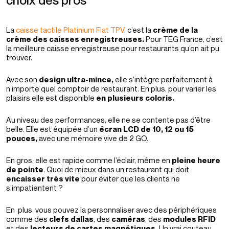
choix des pros
La
caisse tactile Platinium Flat TPV
, c’est la
crème de la
crème des caisses enregistreuses.
Pour TEG France, c’est
la meilleure caisse enregistreuse pour restaurants qu’on ait pu
trouver.
Avec son
design ultra-mince,
elle s’intègre parfaitement à
n’importe quel comptoir de restaurant. En plus, pour varier les
plaisirs elle est disponible
en plusieurs coloris.
Au niveau des performances, elle ne se contente pas d’être
belle. Elle est équipée d’un
écran
LCD de 10, 12 ou 15
pouces,
avec une mémoire vive de 2 GO.
En gros, elle est rapide comme l’éclair, même en
pleine heure
de pointe
. Quoi de mieux dans un restaurant qui doit
encaisser très vite
pour éviter que les clients ne
s’impatientent ?
En plus, vous pouvez la personnaliser avec des périphériques
comme des
clefs dallas
, des
caméras
, des
modules RFID
et des
lecteurs de cartes magnétiques.
Un vrai couteau