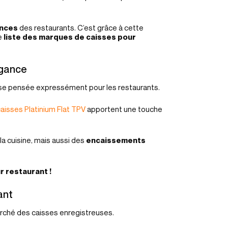
ences
des restaurants. C’est grâce à cette
e
liste des marques de caisses pour
égance
use pensée expressément pour les restaurants.
aisses Platinium Flat TPV
apportent une touche
la cuisine, mais aussi des
encaissements
 restaurant !
ant
arché des caisses enregistreuses.