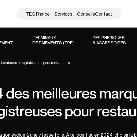
TEG France
Services
Conseils
Contact
TERMINAUX
PERIPHERIQUES
SEMENT
DE PAIEMENTS (TPE)
& ACCESSOIRES
de caisses enregistreuses pour restaurants
 des meilleures marq
gistreuses pour restau
tion évolue à une vitesse folle. À tel point qu’en 2024, choisir l