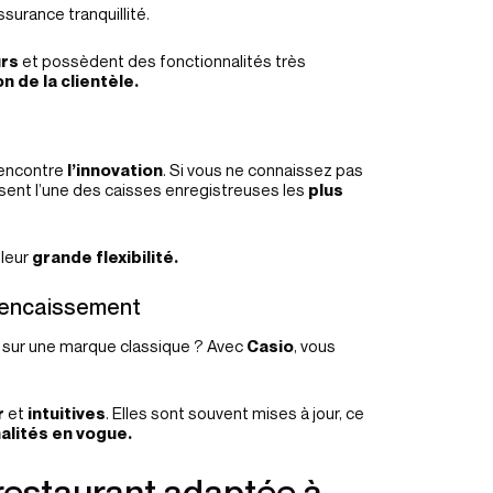
ssurance tranquillité.
urs
et possèdent des fonctionnalités très
on de la clientèle.
encontre
l’innovation
. Si vous ne connaissez pas
posent l’une des caisses enregistreuses les
plus
 leur
grande flexibilité.
 l’encaissement
 sur une marque classique ? Avec
Casio
, vous
r
et
intuitives
. Elles sont souvent mises à jour, ce
alités en vogue.
restaurant adaptée à