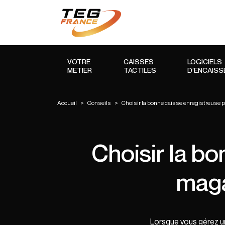
VOTRE
CAISSES
LOGICIELS
METIER
TACTILES
D’ENCAIS
Accueil
>
Conseils
>
Choisir la bonne caisse enregistreuse po
Choisir la bo
magas
Lorsque vous gérez un