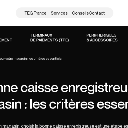
TEG France
Services
Conseils
Contact
TERMINAUX
PERIPHERIQUES
SEMENT
DE PAIEMENTS (TPE)
& ACCESSOIRES
ur votre magasin : les critères essentiels
nne caisse enregistre
in : les critères esse
 magasin, choisir la bonne caisse enregistreuse est une étape es