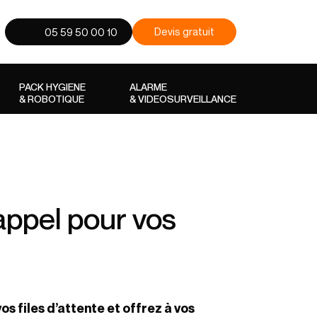
Devis gratuit
05 59 50 00 10
PACK HYGIENE
ALARME
& ROBOTIQUE
& VIDEOSURVEILLANCE
ppel pour vos
os files d’attente et offrez à vos