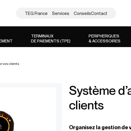
TEG France
Services
Conseils
Contact
TERMINAUX
PERIPHERIQUES
SEMENT
DE PAIEMENTS (TPE)
& ACCESSOIRES
r vos clients
Système d’a
clients
Organisez la gestion de v