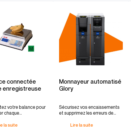
ce connectée
Monnayeur automatisé
e enregistreuse
Glory
ez votre balance pour
Sécurisez vos encaissements
er chaque
et supprimez les erreurs de
ement.
caisse.
e la suite
Lire la suite